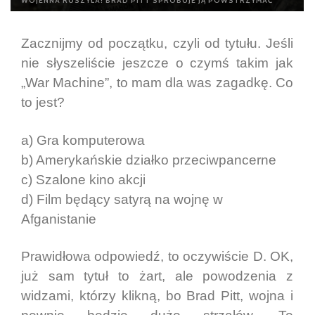
WOJENNA RUSZYŁA! BRAD PITT SPRÓBUJE JĄ POWSTRZYMAĆ
Zacznijmy od początku, czyli od tytułu. Jeśli
nie słyszeliście jeszcze o czymś takim jak
„War Machine”, to mam dla was zagadkę. Co
to jest?
a) Gra komputerowa
b) Amerykańskie działko przeciwpancerne
c) Szalone kino akcji
d) Film będący satyrą na wojnę w
Afganistanie
Prawidłowa odpowiedź, to oczywiście D. OK,
już sam tytuł to żart, ale powodzenia z
widzami, którzy klikną, bo Brad Pitt, wojna i