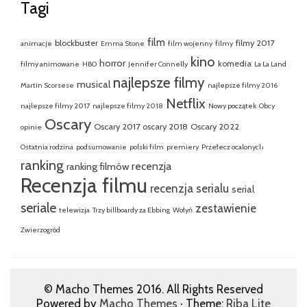
Tagi
film
blockbuster
filmy 2017
animacje
Emma Stone
film wojenny
filmy
kino
horror
komedia
filmy animowane
HBO
Jennifer Connelly
La La Land
najlepsze filmy
musical
Martin Scorsese
najlepsze filmy 2016
Netflix
najlepsze filmy 2017
najlepsze filmy 2018
Nowy początek
Obcy
Oscary
Oscary 2017
oscary 2018
Oscary 2022
opinie
Ostatnia rodzina
podsumowanie
polski film
premiery
Przełecz ocalonych
ranking
recenzja
ranking filmów
Recenzja filmu
recenzja serialu
serial
seriale
zestawienie
telewizja
Trzy billboardy za Ebbing
Wołyń
Zwierzogród
© Macho Themes 2016. All Rights Reserved
Powered by
Macho Themes
· Theme:
Riba Lite