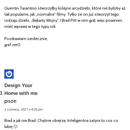
Quentin Tarantino stworzyłby kolejne arcydzieło, które nie byłoby aż
tak popularne, jak „normalne” filmy. Tylko że on już stworzył tego
rodzaju dzieło, „Bękarty Wojny”. I Brad Pitt w nim grał, więc powinien
mieć wprawę w tego typu roli.
Pozdrawiam serdecznie,
graf zer0.
Design Your
Home with me
pisze:
1 czerwca, 2017 o 8:26 pm
Brad a jak nie Brad. Chętnie obejrzę. Inteligentna satyra to cos co
lubię 🙂