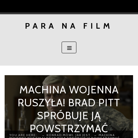
Skip
to
content
PARA NA FILM
MACHINA WOJENNA
RUSZYŁA! BRAD PITT
SPRÓBUJE JĄ
POWSTRZYMAĆ
YOU ARE HERE:
→
KONRAD MÓWI, JAK JEST
→
MACHINA