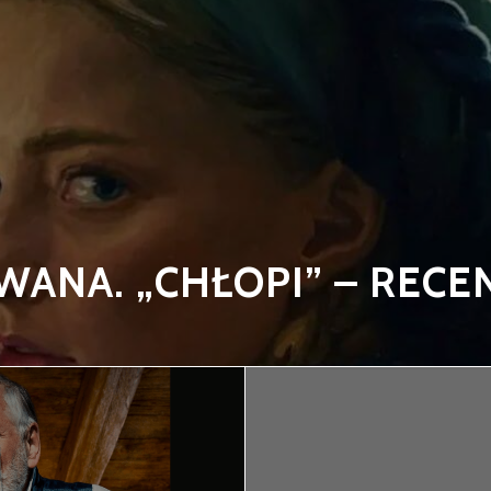
WANA. „CHŁOPI” – RECE