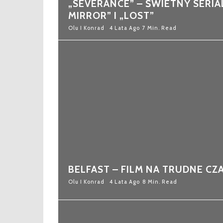
„SEVERANCE” – ŚWIETNY SERIA
MIRROR” I „LOST”
Olu I Konrad
4 Lata Ago
7 Min. Read
BELFAST – FILM NA TRUDNE CZA
Olu I Konrad
4 Lata Ago
8 Min. Read