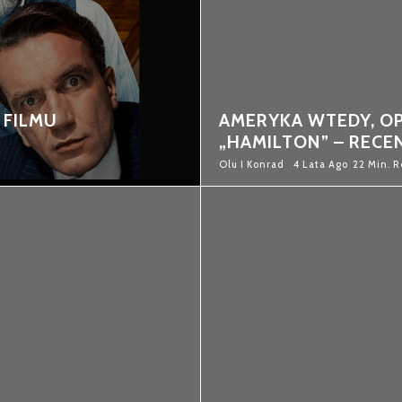
 FILMU
AMERYKA WTEDY, OP
„HAMILTON” – RECE
Olu I Konrad
4 Lata Ago
22 Min. 