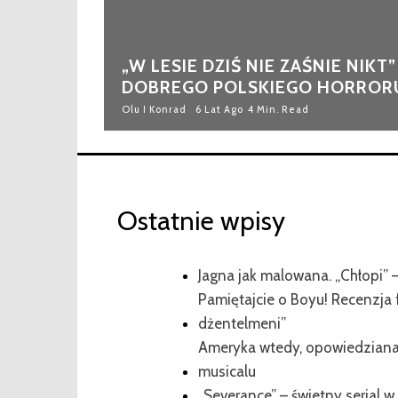
„W LESIE DZIŚ NIE ZAŚNIE NIKT
DOBREGO POLSKIEGO HORROR
Olu I Konrad
6 Lat Ago
4 Min. Read
Ostatnie wpisy
Jagna jak malowana. „Chłopi” –
Pamiętajcie o Boyu! Recenzja 
dżentelmeni”
Ameryka wtedy, opowiedziana 
musicalu
„Severance” – świetny serial w s