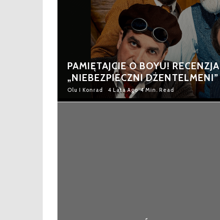
PAMIĘTAJCIE O BOYU! RECENZJA
„NIEBEZPIECZNI DŻENTELMENI”
Olu I Konrad
4 Lata Ago
4 Min. Read