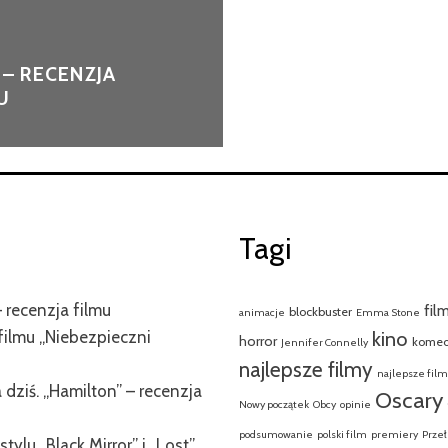
” – RECENZJA
U
Tagi
 recenzja filmu
fil
blockbuster
animacje
Emma Stone
filmu „Niebezpieczni
kino
horror
komed
Jennifer Connelly
najlepsze filmy
najlepsze fil
dziś. „Hamilton” – recenzja
Oscary
Nowy początek
Obcy
opinie
podsumowanie
polski film
premiery
Przeł
tylu „Black Mirror” i „Lost”