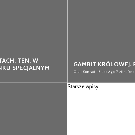
TACH. TEN, W
GAMBIT KRÓLOWEJ. 
NKU SPECJALNYM
Olu I Konrad
6 Lat Ago
7 Min. Re
Starsze wpisy