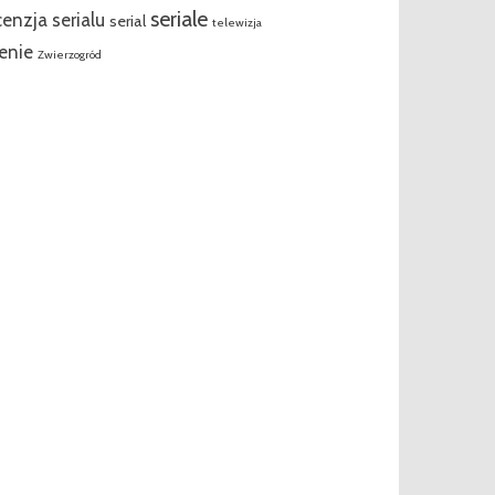
seriale
cenzja serialu
serial
telewizja
enie
Zwierzogród