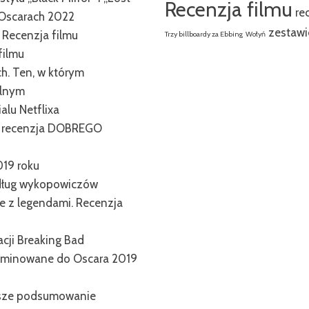
Recenzja filmu
re
Oscarach 2022
zestawi
. Recenzja filmu
Trzy billboardy za Ebbing
Wołyń
filmu
ch. Ten, w którym
alnym
alu Netflixa
” – recenzja DOBREGO
019 roku
edług wykopowiczów
e z legendami. Recenzja
cji Breaking Bad
ominowane do Oscara 2019
Nasze podsumowanie