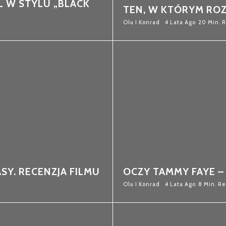
L W STYLU „BLACK
TEN, W KTÓRYM RO
Olu I Konrad
4 Lata Ago
20 Min. 
SY. RECENZJA FILMU
OCZY TAMMY FAYE –
Olu I Konrad
4 Lata Ago
8 Min. R