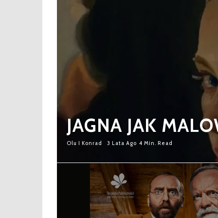
wpisach
JAGNA JAK MALO
Olu I Konrad
3 Lata Ago
4 Min. Read