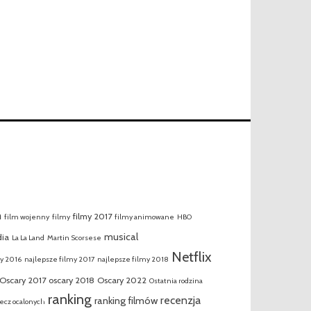
m
filmy 2017
film wojenny
filmy
filmy animowane
HBO
musical
ia
La La Land
Martin Scorsese
Netflix
my 2016
najlepsze filmy 2017
najlepsze filmy 2018
Oscary 2017
oscary 2018
Oscary 2022
Ostatnia rodzina
ranking
recenzja
ranking filmów
ecz ocalonych