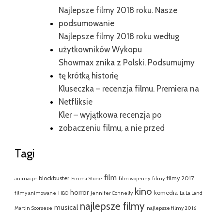
Najlepsze filmy 2018 roku. Nasze
podsumowanie
Najlepsze filmy 2018 roku według
użytkowników Wykopu
Showmax znika z Polski. Podsumujmy
tę krótką historię
Kluseczka – recenzja filmu. Premiera na
Netfliksie
Kler – wyjątkowa recenzja po
zobaczeniu filmu, a nie przed
Tagi
film
blockbuster
filmy 2017
animacje
Emma Stone
film wojenny
filmy
kino
horror
komedia
filmy animowane
HBO
Jennifer Connelly
La La Land
najlepsze filmy
musical
Martin Scorsese
najlepsze filmy 2016