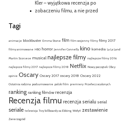
Kler – wyjątkowa recenzja po
zobaczeniu filmu, a nie przed
Tagi
film
blockbuster
filmy 2017
animacje
Emma Stone
film wojenny
filmy
kino
horror
komedia
filmy animowane
HBO
Jennifer Connelly
La La Land
najlepsze filmy
musical
Martin Scorsese
najlepsze filmy 2016
Netflix
najlepsze filmy 2017
najlepsze filmy 2018
Nowy początek
Obcy
Oscary
Oscary 2017
oscary 2018
Oscary 2022
opinie
Ostatnia rodzina
podsumowanie
polski film
premiery
Przełecz ocalonych
ranking
recenzja
ranking filmów
Recenzja filmu
recenzja serialu
serial
seriale
zestawienie
telewizja
Trzy billboardy za Ebbing
Wołyń
Zwierzogród