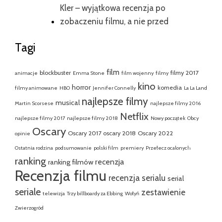
Kler – wyjątkowa recenzja po
zobaczeniu filmu, a nie przed
Tagi
film
blockbuster
filmy 2017
animacje
Emma Stone
film wojenny
filmy
kino
horror
komedia
filmy animowane
HBO
Jennifer Connelly
La La Land
najlepsze filmy
musical
Martin Scorsese
najlepsze filmy 2016
Netflix
najlepsze filmy 2017
najlepsze filmy 2018
Nowy początek
Obcy
Oscary
Oscary 2017
oscary 2018
Oscary 2022
opinie
Ostatnia rodzina
podsumowanie
polski film
premiery
Przełecz ocalonych
ranking
recenzja
ranking filmów
Recenzja filmu
recenzja serialu
serial
seriale
zestawienie
telewizja
Trzy billboardy za Ebbing
Wołyń
Zwierzogród