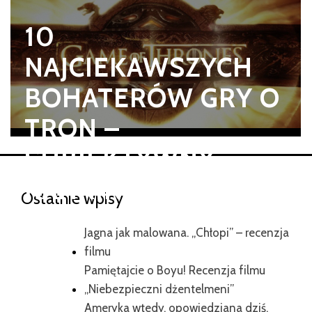
10
NAJCIEKAWSZYCH
BOHATERÓW GRY O
TRON –
SUBIEKTYWNY
RANKING
Ostatnie wpisy
Jagna jak malowana. „Chłopi” – recenzja
filmu
Pamiętajcie o Boyu! Recenzja filmu
„Niebezpieczni dżentelmeni”
Ameryka wtedy, opowiedziana dziś.