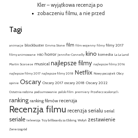
Kler – wyjątkowa recenzja po
zobaczeniu filmu, a nie przed
Tagi
film
blockbuster
filmy 2017
animacje
Emma Stone
film wojenny
filmy
kino
horror
komedia
filmy animowane
HBO
Jennifer Connelly
La La Land
najlepsze filmy
musical
Martin Scorsese
najlepsze filmy 2016
Netflix
najlepsze filmy 2017
najlepsze filmy 2018
Nowy początek
Obcy
Oscary
Oscary 2017
oscary 2018
Oscary 2022
opinie
Ostatnia rodzina
podsumowanie
polski film
premiery
Przełecz ocalonych
ranking
recenzja
ranking filmów
Recenzja filmu
recenzja serialu
serial
seriale
zestawienie
telewizja
Trzy billboardy za Ebbing
Wołyń
Zwierzogród