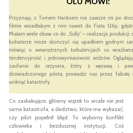
OLU MÓWI:
Przyznaję, z Tomem Hanksem nie zawsze mi po drod
filmie wsiadłabym z nim nawet do Fiata 126p, gdyby
Miałam wiele obaw co do „Sully” – realizacja produkcji
bohaterze może skończyć się upadkiem godnym sam
mówiąc o wewnętrznych turbulencjach co wrażliws
tendencyjność i jednowymiarowość widzów. Oglądają
zaufanie do reżysera, który z wprawą i pew
doświadczonego pilota, prowadzi nas przez fabułę 
uniknąć katastrofy.
Co zaskakujące, główny wątek to wcale nie jest
sama katastrofa, a śledztwo, które ma wykazać,
czy pilot popełnił błąd. To wyborny konflikt
człowieka i bezdusznej instytucji. Coś