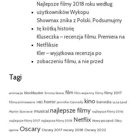
Najlepsze filmy 2018 roku według
użytkowników Wykopu
Showmax znika z Polski. Podsumujmy
tę krótką historię
Kluseczka – recenzja filmu. Premiera na
Netfliksie
Kler – wyjątkowa recenzja po
zobaczeniu filmu, a nie przed
Tagi
film
blockbuster
filmy 2017
animacje
Emma Stone
film wojenny
filmy
kino
horror
komedia
filmy animowane
HBO
Jennifer Connelly
La La Land
najlepsze filmy
musical
Martin Scorsese
najlepsze filmy 2016
Netflix
najlepsze filmy 2017
najlepsze filmy 2018
Nowy początek
Obcy
Oscary
Oscary 2017
oscary 2018
Oscary 2022
opinie