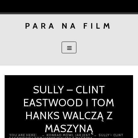
Skip
to
content
PARA NA FILM
SULLY – CLINT
EASTWOOD I TOM
HANKS WALCZĄ Z
MASZYNĄ
YOU ARE HERE:
→
KONRAD MÓWI, JAK JEST
→
SULLY – CLINT