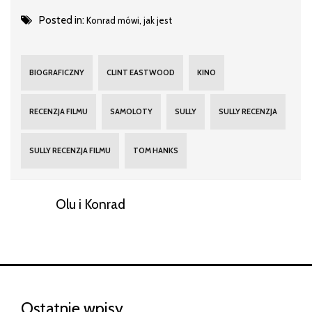
Posted in:
Konrad mówi, jak jest
BIOGRAFICZNY
CLINT EASTWOOD
KINO
RECENZJA FILMU
SAMOLOTY
SULLY
SULLY RECENZJA
SULLY RECENZJA FILMU
TOM HANKS
Olu i Konrad
Ostatnie wpisy