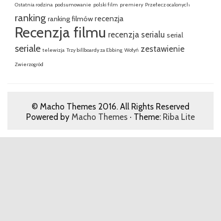
Ostatnia rodzina
podsumowanie
polski film
premiery
Przełecz ocalonych
ranking
recenzja
ranking filmów
Recenzja filmu
recenzja serialu
serial
seriale
zestawienie
telewizja
Trzy billboardy za Ebbing
Wołyń
Zwierzogród
© Macho Themes 2016. All Rights Reserved
Powered by
Macho Themes
· Theme:
Riba Lite