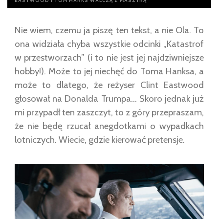
EASTWOOD I TOM HANKS WALCZĄ Z MASZYNĄ
Nie wiem, czemu ja piszę ten tekst, a nie Ola. To
ona widziała chyba wszystkie odcinki „Katastrof
w przestworzach” (i to nie jest jej najdziwniejsze
hobby!). Może to jej niechęć do Toma Hanksa, a
może to dlatego, że reżyser Clint Eastwood
głosował na Donalda Trumpa… Skoro jednak już
mi przypadł ten zaszczyt, to z góry przepraszam,
że nie będę rzucał anegdotkami o wypadkach
lotniczych. Wiecie, gdzie kierować pretensje.