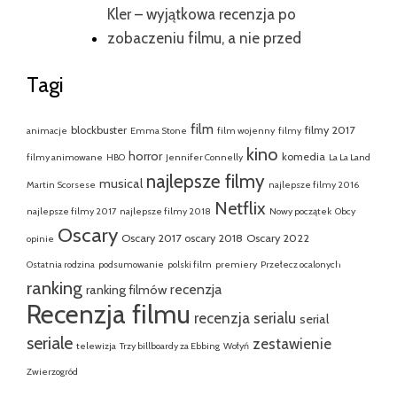
Kler – wyjątkowa recenzja po
zobaczeniu filmu, a nie przed
Tagi
film
blockbuster
filmy 2017
animacje
Emma Stone
film wojenny
filmy
kino
horror
komedia
filmy animowane
HBO
Jennifer Connelly
La La Land
najlepsze filmy
musical
Martin Scorsese
najlepsze filmy 2016
Netflix
najlepsze filmy 2017
najlepsze filmy 2018
Nowy początek
Obcy
Oscary
Oscary 2017
oscary 2018
Oscary 2022
opinie
Ostatnia rodzina
podsumowanie
polski film
premiery
Przełecz ocalonych
ranking
recenzja
ranking filmów
Recenzja filmu
recenzja serialu
serial
seriale
zestawienie
telewizja
Trzy billboardy za Ebbing
Wołyń
Zwierzogród