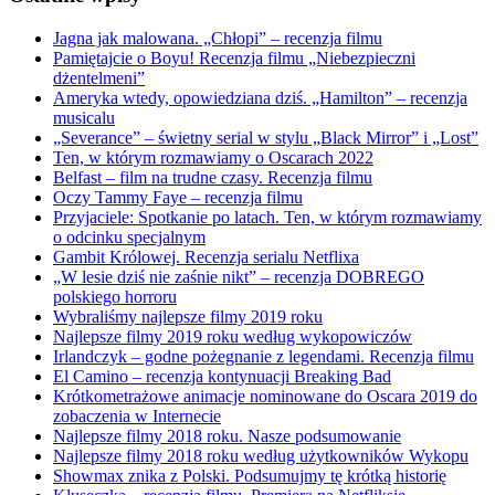
Jagna jak malowana. „Chłopi” – recenzja filmu
Pamiętajcie o Boyu! Recenzja filmu „Niebezpieczni
dżentelmeni”
Ameryka wtedy, opowiedziana dziś. „Hamilton” – recenzja
musicalu
„Severance” – świetny serial w stylu „Black Mirror” i „Lost”
Ten, w którym rozmawiamy o Oscarach 2022
Belfast – film na trudne czasy. Recenzja filmu
Oczy Tammy Faye – recenzja filmu
Przyjaciele: Spotkanie po latach. Ten, w którym rozmawiamy
o odcinku specjalnym
Gambit Królowej. Recenzja serialu Netflixa
„W lesie dziś nie zaśnie nikt” – recenzja DOBREGO
polskiego horroru
Wybraliśmy najlepsze filmy 2019 roku
Najlepsze filmy 2019 roku według wykopowiczów
Irlandczyk – godne pożegnanie z legendami. Recenzja filmu
El Camino – recenzja kontynuacji Breaking Bad
Krótkometrażowe animacje nominowane do Oscara 2019 do
zobaczenia w Internecie
Najlepsze filmy 2018 roku. Nasze podsumowanie
Najlepsze filmy 2018 roku według użytkowników Wykopu
Showmax znika z Polski. Podsumujmy tę krótką historię