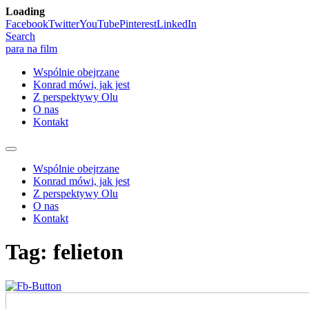
Loading
Skip
Facebook
Twitter
YouTube
Pinterest
LinkedIn
to
Search
content
para na film
Wspólnie obejrzane
Konrad mówi, jak jest
Z perspektywy Olu
O nas
Kontakt
Wspólnie obejrzane
Konrad mówi, jak jest
Z perspektywy Olu
O nas
Kontakt
Tag:
felieton