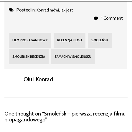
Posted in:
Konrad mówi, jak jest
1 Comment
FILM PROPAGANDOWY
RECENZJA FILMU
SMOLEŃSK
SMOLEŃSK RECENZJA
ZAMACH W SMOLEŃŚKU
Olu i Konrad
One thought on “
Smoleńsk – pierwsza recenzja filmu
propagandowego
”