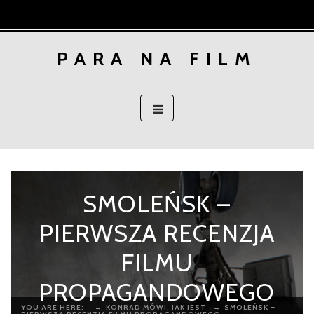
Skip
to
content
PARA NA FILM
SMOLEŃSK –
PIERWSZA RECENZJA
FILMU
PROPAGANDOWEGO
YOU ARE HERE:
→
KONRAD MÓWI, JAK JEST
→
SMOLEŃSK –