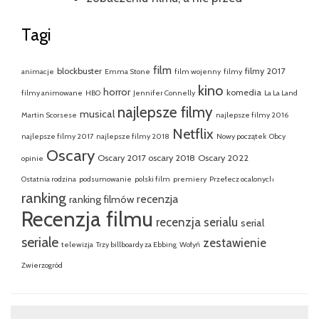
Tagi
film
blockbuster
filmy 2017
animacje
Emma Stone
film wojenny
filmy
kino
horror
komedia
filmy animowane
HBO
Jennifer Connelly
La La Land
najlepsze filmy
musical
Martin Scorsese
najlepsze filmy 2016
Netflix
najlepsze filmy 2017
najlepsze filmy 2018
Nowy początek
Obcy
Oscary
Oscary 2017
oscary 2018
Oscary 2022
opinie
Ostatnia rodzina
podsumowanie
polski film
premiery
Przełecz ocalonych
ranking
recenzja
ranking filmów
Recenzja filmu
recenzja serialu
serial
seriale
zestawienie
telewizja
Trzy billboardy za Ebbing
Wołyń
Zwierzogród