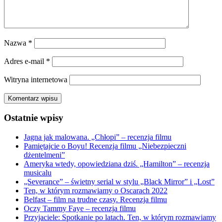
Nazwa
*
Adres e-mail
*
Witryna internetowa
Ostatnie wpisy
Jagna jak malowana. „Chłopi” – recenzja filmu
Pamiętajcie o Boyu! Recenzja filmu „Niebezpieczni
dżentelmeni”
Ameryka wtedy, opowiedziana dziś. „Hamilton” – recenzja
musicalu
„Severance” – świetny serial w stylu „Black Mirror” i „Lost”
Ten, w którym rozmawiamy o Oscarach 2022
Belfast – film na trudne czasy. Recenzja filmu
Oczy Tammy Faye – recenzja filmu
Przyjaciele: Spotkanie po latach. Ten, w którym rozmawiamy