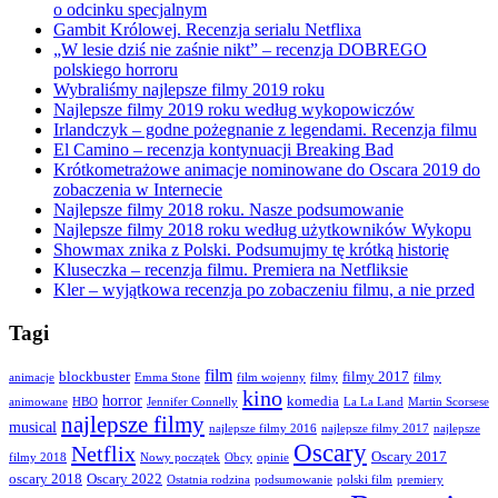
o odcinku specjalnym
Gambit Królowej. Recenzja serialu Netflixa
„W lesie dziś nie zaśnie nikt” – recenzja DOBREGO
polskiego horroru
Wybraliśmy najlepsze filmy 2019 roku
Najlepsze filmy 2019 roku według wykopowiczów
Irlandczyk – godne pożegnanie z legendami. Recenzja filmu
El Camino – recenzja kontynuacji Breaking Bad
Krótkometrażowe animacje nominowane do Oscara 2019 do
zobaczenia w Internecie
Najlepsze filmy 2018 roku. Nasze podsumowanie
Najlepsze filmy 2018 roku według użytkowników Wykopu
Showmax znika z Polski. Podsumujmy tę krótką historię
Kluseczka – recenzja filmu. Premiera na Netfliksie
Kler – wyjątkowa recenzja po zobaczeniu filmu, a nie przed
Tagi
film
blockbuster
filmy 2017
animacje
Emma Stone
film wojenny
filmy
filmy
kino
horror
komedia
animowane
HBO
Jennifer Connelly
La La Land
Martin Scorsese
najlepsze filmy
musical
najlepsze filmy 2016
najlepsze filmy 2017
najlepsze
Oscary
Netflix
Oscary 2017
filmy 2018
Nowy początek
Obcy
opinie
oscary 2018
Oscary 2022
Ostatnia rodzina
podsumowanie
polski film
premiery