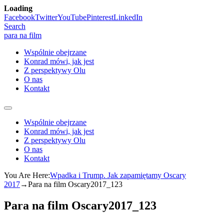
Loading
Skip
Facebook
Twitter
YouTube
Pinterest
LinkedIn
to
Search
content
para na film
Wspólnie obejrzane
Konrad mówi, jak jest
Z perspektywy Olu
O nas
Kontakt
Wspólnie obejrzane
Konrad mówi, jak jest
Z perspektywy Olu
O nas
Kontakt
You Are Here:
Wpadka i Trump. Jak zapamiętamy Oscary
2017
→
Para na film Oscary2017_123
Para na film Oscary2017_123