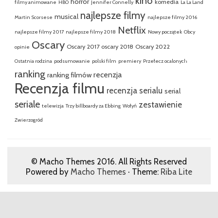
kino
horror
komedia
filmy animowane
HBO
Jennifer Connelly
La La Land
najlepsze filmy
musical
Martin Scorsese
najlepsze filmy 2016
Netflix
najlepsze filmy 2017
najlepsze filmy 2018
Nowy początek
Obcy
Oscary
Oscary 2017
oscary 2018
Oscary 2022
opinie
Ostatnia rodzina
podsumowanie
polski film
premiery
Przełecz ocalonych
ranking
recenzja
ranking filmów
Recenzja filmu
recenzja serialu
serial
seriale
zestawienie
telewizja
Trzy billboardy za Ebbing
Wołyń
Zwierzogród
© Macho Themes 2016. All Rights Reserved
Powered by
Macho Themes
· Theme:
Riba Lite