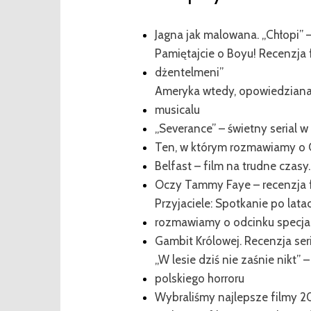
Jagna jak malowana. „Chłopi” –
Pamiętajcie o Boyu! Recenzja 
dżentelmeni”
Ameryka wtedy, opowiedziana 
musicalu
„Severance” – świetny serial w s
Ten, w którym rozmawiamy o 
Belfast – film na trudne czasy
Oczy Tammy Faye – recenzja 
Przyjaciele: Spotkanie po lata
rozmawiamy o odcinku specj
Gambit Królowej. Recenzja seri
„W lesie dziś nie zaśnie nikt
polskiego horroru
Wybraliśmy najlepsze filmy 2