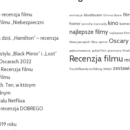
 recenzja filmu
fil
blockbuster
animacje
Emma Stone
filmu „Niebezpieczni
kino
horror
komed
Jennifer Connelly
najlepsze filmy
najlepsze fil
dziś. „Hamilton” – recenzja
Oscary
Nowy początek
Obcy
opinie
podsumowanie
polski film
premiery
Przeł
tylu „Black Mirror” i „Lost”
Recenzja filmu
re
Oscarach 2022
zestawi
. Recenzja filmu
Trzy billboardy za Ebbing
Wołyń
filmu
ch. Ten, w którym
alnym
alu Netflixa
” – recenzja DOBREGO
019 roku