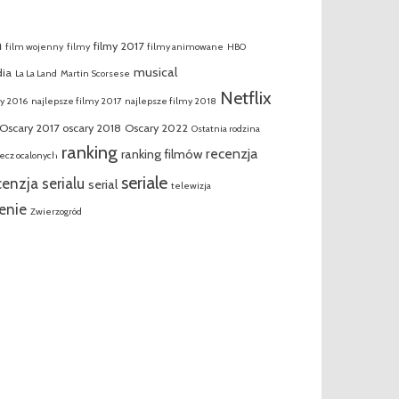
m
filmy 2017
film wojenny
filmy
filmy animowane
HBO
musical
ia
La La Land
Martin Scorsese
Netflix
my 2016
najlepsze filmy 2017
najlepsze filmy 2018
Oscary 2017
oscary 2018
Oscary 2022
Ostatnia rodzina
ranking
recenzja
ranking filmów
ecz ocalonych
seriale
cenzja serialu
serial
telewizja
enie
Zwierzogród