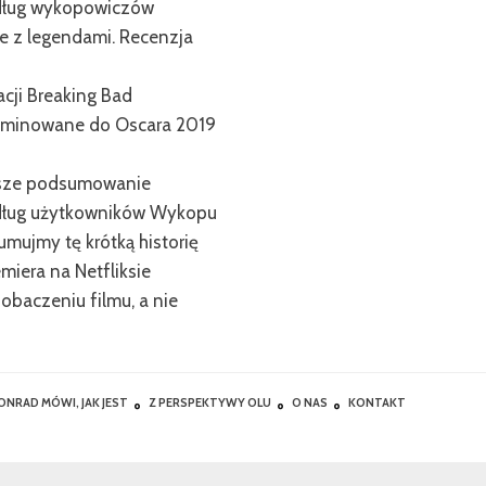
edług wykopowiczów
e z legendami. Recenzja
cji Breaking Bad
ominowane do Oscara 2019
Nasze podsumowanie
edług użytkowników Wykopu
mujmy tę krótką historię
emiera na Netfliksie
obaczeniu filmu, a nie
ONRAD MÓWI, JAK JEST
Z PERSPEKTYWY OLU
O NAS
KONTAKT