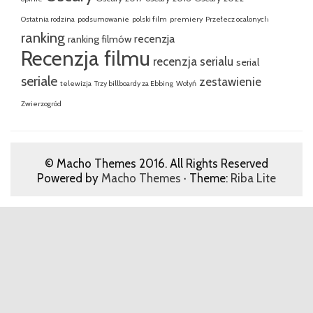
Ostatnia rodzina
podsumowanie
polski film
premiery
Przełecz ocalonych
ranking
recenzja
ranking filmów
Recenzja filmu
recenzja serialu
serial
seriale
zestawienie
telewizja
Trzy billboardy za Ebbing
Wołyń
Zwierzogród
© Macho Themes 2016. All Rights Reserved
Powered by
Macho Themes
· Theme:
Riba Lite