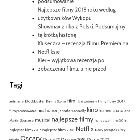
podsumowanie
Najlepsze filmy 2018 roku według
użytkowników Wykopu
Showmax znika z Polski. Podsumujmy
tę krótką historię
Kluseczka – recenzja filmu. Premiera na
Netfliksie
Kler – wyjątkowa recenzja po
zobaczeniu filmu, a nie przed
Tagi
film
blockbuster
filmy 2017
animacje
Emma Stone
film wojenny
filmy
kino
horror
komedia
filmy animowane
HBO
Jennifer Connelly
La La Land
najlepsze filmy
musical
Martin Scorsese
najlepsze filmy 2016
Netflix
najlepsze filmy 2017
najlepsze filmy 2018
Nowy początek
Obcy
Oscary
Oscary 2017
oscary 2018
Oscary 2022
opinie