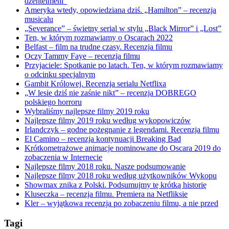
dżentelmeni”
Ameryka wtedy, opowiedziana dziś. „Hamilton” – recenzja
musicalu
„Severance” – świetny serial w stylu „Black Mirror” i „Lost”
Ten, w którym rozmawiamy o Oscarach 2022
Belfast – film na trudne czasy. Recenzja filmu
Oczy Tammy Faye – recenzja filmu
Przyjaciele: Spotkanie po latach. Ten, w którym rozmawiamy
o odcinku specjalnym
Gambit Królowej. Recenzja serialu Netflixa
„W lesie dziś nie zaśnie nikt” – recenzja DOBREGO
polskiego horroru
Wybraliśmy najlepsze filmy 2019 roku
Najlepsze filmy 2019 roku według wykopowiczów
Irlandczyk – godne pożegnanie z legendami. Recenzja filmu
El Camino – recenzja kontynuacji Breaking Bad
Krótkometrażowe animacje nominowane do Oscara 2019 do
zobaczenia w Internecie
Najlepsze filmy 2018 roku. Nasze podsumowanie
Najlepsze filmy 2018 roku według użytkowników Wykopu
Showmax znika z Polski. Podsumujmy tę krótką historię
Kluseczka – recenzja filmu. Premiera na Netfliksie
Kler – wyjątkowa recenzja po zobaczeniu filmu, a nie przed
Tagi