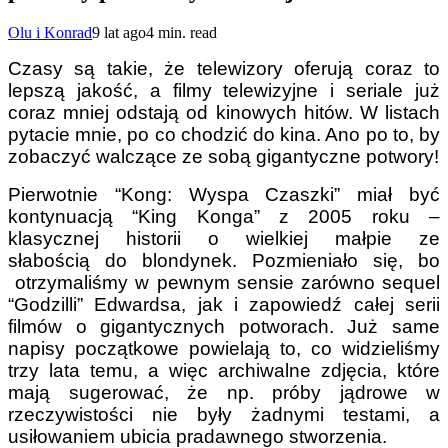
Olu i Konrad
9 lat ago
4 min. read
Czasy są takie, że telewizory oferują coraz to
lepszą jakość, a filmy telewizyjne i seriale już
coraz mniej odstają od kinowych hitów. W listach
pytacie mnie, po co chodzić do kina. Ano po to, by
zobaczyć walczące ze sobą gigantyczne potwory!
Pierwotnie “Kong: Wyspa Czaszki” miał być
kontynuacją “King Konga” z 2005 roku –
klasycznej historii o wielkiej małpie ze
słabością do blondynek. Pozmieniało się, bo
otrzymaliśmy w pewnym sensie zarówno sequel
“Godzilli” Edwardsa, jak i zapowiedź całej serii
filmów o gigantycznych potworach. Już same
napisy początkowe powielają to, co widzieliśmy
trzy lata temu, a więc archiwalne zdjęcia, które
mają sugerować, że np. próby jądrowe w
rzeczywistości nie były żadnymi testami, a
usiłowaniem ubicia pradawnego stworzenia.