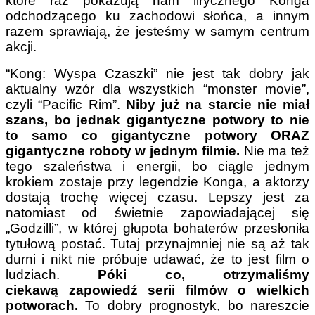
które raz pokazują nam lirycznego Konga
odchodzącego ku zachodowi słońca, a innym
razem sprawiają, że jesteśmy w samym centrum
akcji.
“Kong: Wyspa Czaszki” nie jest tak dobry jak
aktualny wzór dla wszystkich “monster movie”,
czyli “Pacific Rim”.
Niby już na starcie nie miał
szans, bo jednak gigantyczne potwory to nie
to samo co gigantyczne potwory ORAZ
gigantyczne roboty w jednym filmie.
Nie ma też
tego szaleństwa i energii, bo ciągle jednym
krokiem zostaje przy legendzie Konga, a aktorzy
dostają trochę więcej czasu. Lepszy jest za
natomiast od świetnie zapowiadającej się
„Godzilli”, w której głupota bohaterów przesłoniła
tytułową postać. Tutaj przynajmniej nie są aż tak
durni i nikt nie próbuje udawać, że to jest film o
ludziach.
Póki co, otrzymaliśmy
ciekawą zapowiedź serii filmów o wielkich
potworach.
To dobry prognostyk, bo nareszcie