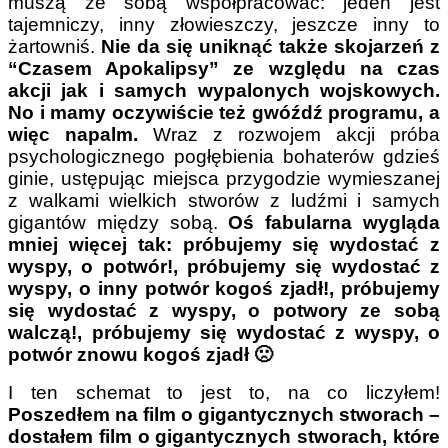
muszą ze sobą współpracować: jeden jest
tajemniczy, inny złowieszczy, jeszcze inny to
żartowniś.
Nie da się uniknąć także skojarzeń z
“Czasem Apokalipsy” ze względu na czas
akcji jak i samych wypalonych wojskowych.
No i mamy oczywiście też gwóźdź programu, a
więc napalm.
Wraz z rozwojem akcji próba
psychologicznego pogłębienia bohaterów gdzieś
ginie, ustępując miejsca przygodzie wymieszanej
z walkami wielkich stworów z ludźmi i samych
gigantów między sobą.
Oś fabularna wygląda
mniej więcej tak: próbujemy się wydostać z
wyspy, o potwór!, próbujemy się wydostać z
wyspy, o inny potwór kogoś zjadł!, próbujemy
się wydostać z wyspy, o potwory ze sobą
walczą!, próbujemy się wydostać z wyspy, o
potwór znowu kogoś zjadł 🙁
I ten schemat to jest to, na co liczyłem!
Poszedłem na film o gigantycznych stworach –
dostałem film o gigantycznych stworach, które