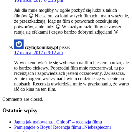
16 marca, 2017 o 2:23 pm
Jak dla mnie mogliby w ogóle pozbyć się ludzi z takich
filmów 😛 Nie są oni za lotni w tych filmach i mam wrażenie,
że przeszkadzają. Idąc na film o potworach oczekuje się
potworów, a nie ludzi 😛 W każdym razie filmy te zawsze
ratują się efektami i często bardzo dobrymi zdjęciami 🙂
czytajkomiksy.pl
pisze:
17 marca, 2017 o 9:12 am
W weekend właśnie się wybieram na film i jestem bardzo, ale
to bardzo ciekawy. Poprzedni film mnie rozczarował, tu po
recenzjach i zapowiedziach jestem oczarowany. Zwłaszcza,
że nie mogłem wytrzymać i wiem co dzieje się w scenie po
napisach. Recenzja utwierdziła mnie w przekonaniu, że warto
iść do kina na ten film.
Comments are closed.
Ostatnie wpisy
Jagna jak malowana. „Chłopi” – recenzja filmu
Pamiętajcie o Boyu! Recenzja filmu „Niebezpieczni