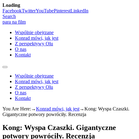
Loading
Skip
Facebook
Twitter
YouTube
Pinterest
LinkedIn
to
Search
content
para na film
Wspólnie obejrzane
Konrad mówi, jak jest
Z perspektywy Olu
O nas
Kontakt
Wspólnie obejrzane
Konrad mówi, jak jest
Z perspektywy Olu
O nas
Kontakt
You Are Here:
→
Konrad mówi, jak jest
→
Kong: Wyspa Czaszki.
Gigantyczne potwory powróciły. Recenzja
Kong: Wyspa Czaszki. Gigantyczne
potwory powróciły. Recenzja