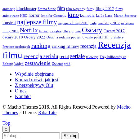
film
blockbuster
filmy 2017
animacje
Emma Stone
film wojenny
filmy
filmy
kino
horror
komedia
animowane
HBO
Jennifer Connelly
La La Land
Martin Scorsese
najlepsze filmy
musical
najlepsze filmy 2016
najlepsze filmy 2017
najlepsze
Oscary
Netflix
Oscary 2017
filmy 2018
Nowy początek
Obcy
opinie
oscary 2018
Oscary 2022
Ostatnia rodzina
podsumowanie
polski film
premiery
Recenzja
ranking
recenzja
ranking filmów
Przełecz ocalonych
filmu
seriale
recenzja serialu
serial
telewizja
Trzy billboardy za
zestawienie
Ebbing
Wołyń
Zwierzogród
Wspólnie obejrzane
Konrad mówi, jak jest
Z perspektywy Olu
O nas
Kontakt
© Macho Themes 2016. All Rights Reserved Powered by
Macho
Themes
· Theme:
Riba Lite
Top
x
Szukaj: