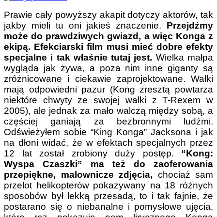
Prawie cały powyższy akapit dotyczy aktorów, tak
jakby mieli tu oni jakieś znaczenie.
Przejdźmy
może do prawdziwych gwiazd, a więc Konga z
ekipą. Efekciarski film musi mieć dobre efekty
specjalne i tak właśnie tutaj jest.
Wielka małpa
wygląda jak żywa, a poza nim inne giganty są
zróżnicowane i ciekawie zaprojektowane. Walki
mają odpowiedni pazur (Kong zresztą powtarza
niektóre chwyty ze swojej walki z T-Rexem w
2005), ale jednak za mało walczą między sobą, a
częściej ganiają za bezbronnymi ludźmi.
Odświeżyłem sobie “King Konga” Jacksona i jak
na dłoni widać, że w efektach specjalnych przez
12 lat został zrobiony duży postęp.
“Kong:
Wyspa Czaszki” ma też do zaoferowania
przepiękne, malownicze zdjęcia,
chociaż sam
przelot helikopterów pokazywany na 18 różnych
sposobów był lekką przesadą, to i tak fajnie, że
postarano się o niebanalne i pomysłowe ujęcia,