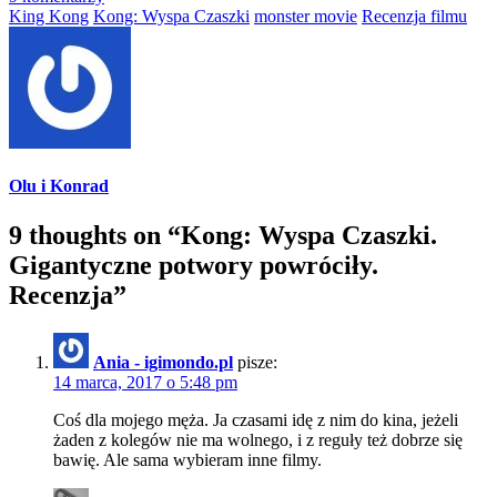
King Kong
Kong: Wyspa Czaszki
monster movie
Recenzja filmu
Olu i Konrad
9 thoughts on “
Kong: Wyspa Czaszki.
Gigantyczne potwory powróciły.
Recenzja
”
Ania - igimondo.pl
pisze:
14 marca, 2017 o 5:48 pm
Coś dla mojego męża. Ja czasami idę z nim do kina, jeżeli
żaden z kolegów nie ma wolnego, i z reguły też dobrze się
bawię. Ale sama wybieram inne filmy.