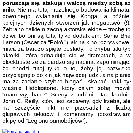
poruszają się, atakują i walczą miedzy sobą aż
miło.
Nie ma tutaj mozolnego budowania klimatu,
powolnego wyłaniania się Konga, a później
kolejnych dziwnych stworzeń jak megabawół (!).
Zebrano całkiem zacną aktorską ekipę – trochę to
dziwi, bo oni są tutaj tylko dodatkiem. Sama Brie
Larson (Oscar za “Pokój”) jak na kino rozrywkowe,
miała za bardzo spięte poślady. To chyba taki typ
aktorki, która odnajduje się w dramatach, a w
blockbusterze za bardzo się napina, zapominając,
że chodzi tutaj tylko o to, żeby jej nazwisko
przyciągnęło do kin jak najwięcej ludzi, a na planie
ma za zadanie szybko biegać i skakać. Taki był
właśnie Hiddlestone, który całym sobą mówił:
“mam wyjebane”. Sceny z ludźmi i tak kradnie
John C. Reilly, który jest zabawny, gdy trzeba, ale
na szczęście nikt nie przesadził z liczbą
głupawych tekstów i komentarzy (pozdrawiam
ekipę od “Legionu samobójców”).