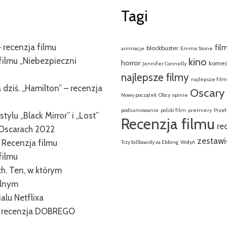
Tagi
 recenzja filmu
fil
blockbuster
animacje
Emma Stone
filmu „Niebezpieczni
kino
horror
komed
Jennifer Connelly
najlepsze filmy
najlepsze fil
dziś. „Hamilton” – recenzja
Oscary
Nowy początek
Obcy
opinie
podsumowanie
polski film
premiery
Przeł
tylu „Black Mirror” i „Lost”
Recenzja filmu
re
Oscarach 2022
zestawi
. Recenzja filmu
Trzy billboardy za Ebbing
Wołyń
filmu
ch. Ten, w którym
alnym
alu Netflixa
” – recenzja DOBREGO