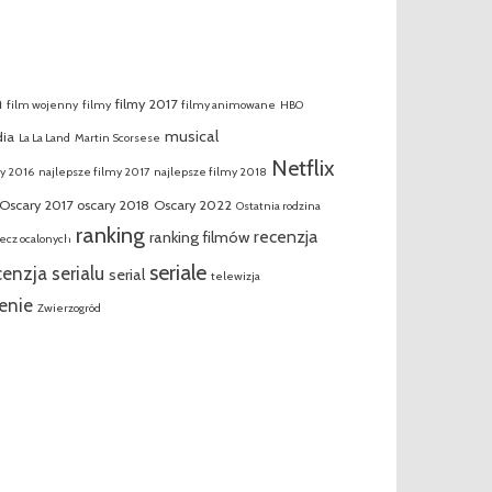
m
filmy 2017
film wojenny
filmy
filmy animowane
HBO
musical
ia
La La Land
Martin Scorsese
Netflix
my 2016
najlepsze filmy 2017
najlepsze filmy 2018
Oscary 2017
oscary 2018
Oscary 2022
Ostatnia rodzina
ranking
recenzja
ranking filmów
ecz ocalonych
seriale
cenzja serialu
serial
telewizja
enie
Zwierzogród