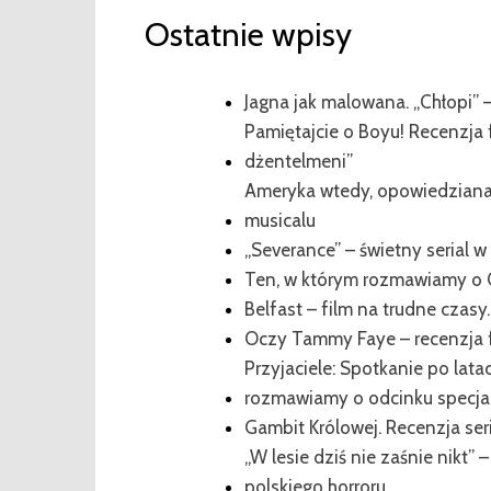
Ostatnie wpisy
Jagna jak malowana. „Chłopi” –
Pamiętajcie o Boyu! Recenzja 
dżentelmeni”
Ameryka wtedy, opowiedziana 
musicalu
„Severance” – świetny serial w s
Ten, w którym rozmawiamy o 
Belfast – film na trudne czasy
Oczy Tammy Faye – recenzja 
Przyjaciele: Spotkanie po lata
rozmawiamy o odcinku specj
Gambit Królowej. Recenzja seri
„W lesie dziś nie zaśnie nikt
polskiego horroru