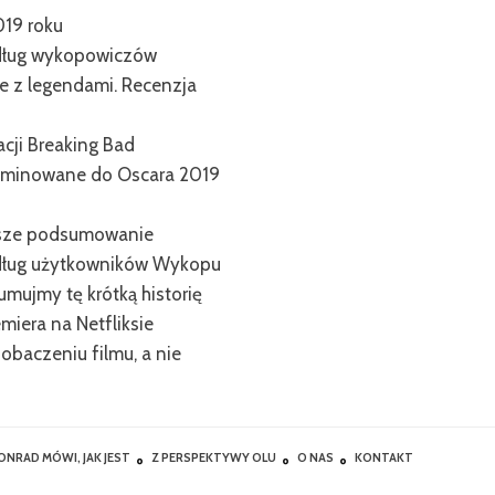
019 roku
edług wykopowiczów
e z legendami. Recenzja
cji Breaking Bad
ominowane do Oscara 2019
Nasze podsumowanie
edług użytkowników Wykopu
mujmy tę krótką historię
emiera na Netfliksie
obaczeniu filmu, a nie
ONRAD MÓWI, JAK JEST
Z PERSPEKTYWY OLU
O NAS
KONTAKT