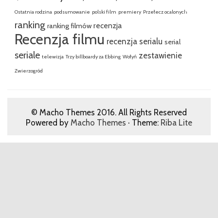
Ostatnia rodzina
podsumowanie
polski film
premiery
Przełecz ocalonych
ranking
recenzja
ranking filmów
Recenzja filmu
recenzja serialu
serial
seriale
zestawienie
telewizja
Trzy billboardy za Ebbing
Wołyń
Zwierzogród
© Macho Themes 2016. All Rights Reserved
Powered by
Macho Themes
· Theme:
Riba Lite