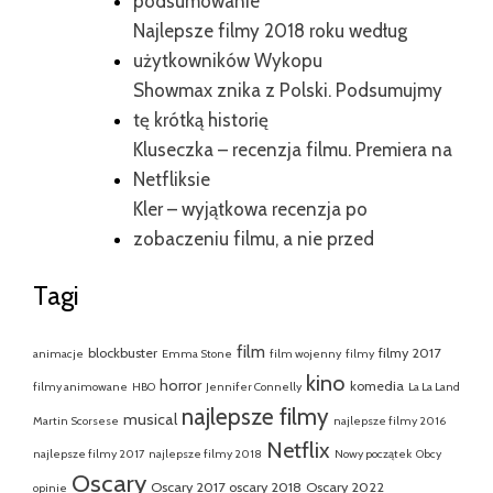
podsumowanie
Najlepsze filmy 2018 roku według
użytkowników Wykopu
Showmax znika z Polski. Podsumujmy
tę krótką historię
Kluseczka – recenzja filmu. Premiera na
Netfliksie
Kler – wyjątkowa recenzja po
zobaczeniu filmu, a nie przed
Tagi
film
blockbuster
filmy 2017
animacje
Emma Stone
film wojenny
filmy
kino
horror
komedia
filmy animowane
HBO
Jennifer Connelly
La La Land
najlepsze filmy
musical
Martin Scorsese
najlepsze filmy 2016
Netflix
najlepsze filmy 2017
najlepsze filmy 2018
Nowy początek
Obcy
Oscary
Oscary 2017
oscary 2018
Oscary 2022
opinie