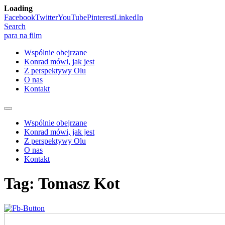
Loading
Skip
Facebook
Twitter
YouTube
Pinterest
LinkedIn
to
Search
content
para na film
Wspólnie obejrzane
Konrad mówi, jak jest
Z perspektywy Olu
O nas
Kontakt
Wspólnie obejrzane
Konrad mówi, jak jest
Z perspektywy Olu
O nas
Kontakt
Tag:
Tomasz Kot