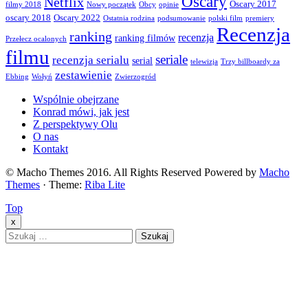
Oscary
Netflix
Oscary 2017
filmy 2018
Nowy początek
Obcy
opinie
oscary 2018
Oscary 2022
Ostatnia rodzina
podsumowanie
polski film
premiery
Recenzja
ranking
recenzja
ranking filmów
Przełecz ocalonych
filmu
seriale
recenzja serialu
serial
telewizja
Trzy billboardy za
zestawienie
Ebbing
Wołyń
Zwierzogród
Wspólnie obejrzane
Konrad mówi, jak jest
Z perspektywy Olu
O nas
Kontakt
© Macho Themes 2016. All Rights Reserved Powered by
Macho
Themes
· Theme:
Riba Lite
Top
x
Szukaj: