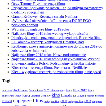
Oczy Tammy Faye – recenzja filmu
Przyjaciele: Spotkanie po latach. Ten, w którym rozmawiamy
o odcinku specjalnym
Gambit Królowej. Recenzja serialu Netflixa
„W lesie dziś nie zaśnie nikt” – recenzja DOBREGO
polskiego horroru
Wybraliśmy najlepsze filmy 2019 roku
Najlepsze filmy 2019 roku według wykopowiczów
Irlandczyk – godne pożegnanie z legendami. Recenzja filmu
El Camino – recenzja kontynuacji Breaking Bad
Krótkometrażowe animacje nominowane do Oscara 2019 do
zobaczenia w Internecie
Najlepsze filmy 2018 roku. Nasze podsumowanie
Najlepsze filmy 2018 roku według użytkowników Wykopu
Showmax znika z Polski. Podsumujmy tę krótką historię
Kluseczka – recenzja filmu. Premiera na Netfliksie
Kler – wyjątkowa recenzja po zobaczeniu filmu, a nie przed
Tagi
film
blockbuster
filmy 2017
animacje
Emma Stone
film wojenny
filmy
filmy
kino
horror
komedia
animowane
HBO
Jennifer Connelly
La La Land
Martin Scorsese
najlepsze filmy
musical
najlepsze filmy 2016
najlepsze filmy 2017
najlepsze