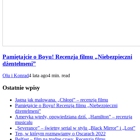
Pamiętajcie o Boyu! Recenzja filmu „Niebezpieczni
dżentelmeni”
Olu i Konrad
4 lata ago
4 min. read
Ostatnie wpisy
Jagna jak malowana. „Chłopi” – recenzja filmu
Pamiętajcie o Boyu! Recenzja filmu „Niebezpieczni
dżentelmeni”
Ameryka wtedy, opowiedziana dziś. „Hamilton” – recenzja
musicalu
„Severance” – świetny serial w stylu „Black Mirror” i „Lost”
Ten, w którym rozmawiamy o Oscarach 2022
Belfast – film na trudne czasy. Recenzja filmu