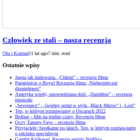
Człowiek ze stali – nasza recenzja
Olu i Konrad
11 lat ago
7 min. read
Ostatnie wpisy
Jagna jak malowana. „Chłopi” – recenzja filmu
Pamiętajcie o Boyu! Recenzja filmu „Niebezpieczni
dżentelmeni”
Ameryka wtedy, opowiedziana dziś. „Hamilton” – recenzja
musicalu
„Severance” – świetny serial w stylu „Black Mirror” i „Lost”
Ten, w którym rozmawiamy o Oscarach 2022
Belfast – film na trudne czasy. Recenzja filmu
Oczy Tammy Faye – recenzja filmu
Przyjaciele: Spotkanie po latach. Ten, w którym rozmawiamy
o odcinku specjalnym
Gambit Królowej. Recenzja serialu Netflixa