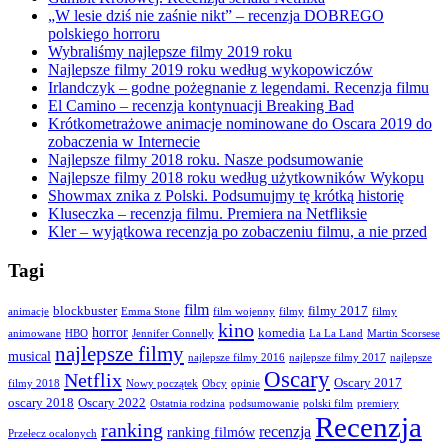
„W lesie dziś nie zaśnie nikt” – recenzja DOBREGO
polskiego horroru
Wybraliśmy najlepsze filmy 2019 roku
Najlepsze filmy 2019 roku według wykopowiczów
Irlandczyk – godne pożegnanie z legendami. Recenzja filmu
El Camino – recenzja kontynuacji Breaking Bad
Krótkometrażowe animacje nominowane do Oscara 2019 do
zobaczenia w Internecie
Najlepsze filmy 2018 roku. Nasze podsumowanie
Najlepsze filmy 2018 roku według użytkowników Wykopu
Showmax znika z Polski. Podsumujmy tę krótką historię
Kluseczka – recenzja filmu. Premiera na Netfliksie
Kler – wyjątkowa recenzja po zobaczeniu filmu, a nie przed
Tagi
film
blockbuster
filmy 2017
animacje
Emma Stone
film wojenny
filmy
filmy
kino
horror
komedia
animowane
HBO
Jennifer Connelly
La La Land
Martin Scorsese
najlepsze filmy
musical
najlepsze filmy 2016
najlepsze filmy 2017
najlepsze
Oscary
Netflix
Oscary 2017
filmy 2018
Nowy początek
Obcy
opinie
oscary 2018
Oscary 2022
Ostatnia rodzina
podsumowanie
polski film
premiery
Recenzja
ranking
recenzja
ranking filmów
Przełecz ocalonych