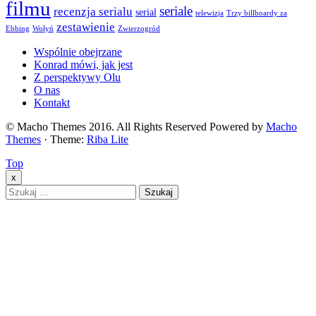
filmu
seriale
recenzja serialu
serial
telewizja
Trzy billboardy za
zestawienie
Ebbing
Wołyń
Zwierzogród
Wspólnie obejrzane
Konrad mówi, jak jest
Z perspektywy Olu
O nas
Kontakt
© Macho Themes 2016. All Rights Reserved Powered by
Macho
Themes
· Theme:
Riba Lite
Top
x
Szukaj: