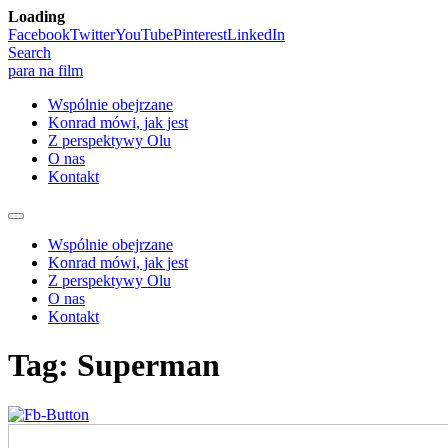
Loading
Skip
Facebook
Twitter
YouTube
Pinterest
LinkedIn
to
Search
content
para na film
Wspólnie obejrzane
Konrad mówi, jak jest
Z perspektywy Olu
O nas
Kontakt
Wspólnie obejrzane
Konrad mówi, jak jest
Z perspektywy Olu
O nas
Kontakt
Tag:
Superman