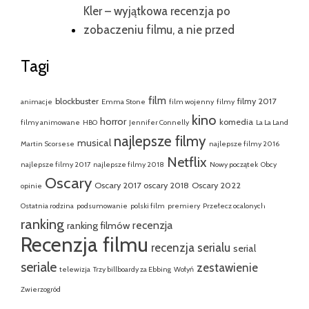
Kler – wyjątkowa recenzja po
zobaczeniu filmu, a nie przed
Tagi
film
blockbuster
filmy 2017
animacje
Emma Stone
film wojenny
filmy
kino
horror
komedia
filmy animowane
HBO
Jennifer Connelly
La La Land
najlepsze filmy
musical
Martin Scorsese
najlepsze filmy 2016
Netflix
najlepsze filmy 2017
najlepsze filmy 2018
Nowy początek
Obcy
Oscary
Oscary 2017
oscary 2018
Oscary 2022
opinie
Ostatnia rodzina
podsumowanie
polski film
premiery
Przełecz ocalonych
ranking
recenzja
ranking filmów
Recenzja filmu
recenzja serialu
serial
seriale
zestawienie
telewizja
Trzy billboardy za Ebbing
Wołyń
Zwierzogród