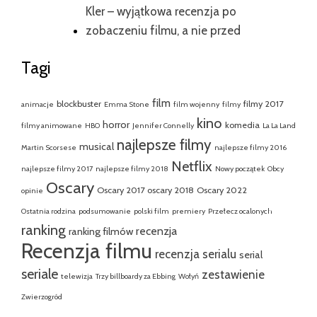
Kler – wyjątkowa recenzja po
zobaczeniu filmu, a nie przed
Tagi
film
blockbuster
filmy 2017
animacje
Emma Stone
film wojenny
filmy
kino
horror
komedia
filmy animowane
HBO
Jennifer Connelly
La La Land
najlepsze filmy
musical
Martin Scorsese
najlepsze filmy 2016
Netflix
najlepsze filmy 2017
najlepsze filmy 2018
Nowy początek
Obcy
Oscary
Oscary 2017
oscary 2018
Oscary 2022
opinie
Ostatnia rodzina
podsumowanie
polski film
premiery
Przełecz ocalonych
ranking
recenzja
ranking filmów
Recenzja filmu
recenzja serialu
serial
seriale
zestawienie
telewizja
Trzy billboardy za Ebbing
Wołyń
Zwierzogród