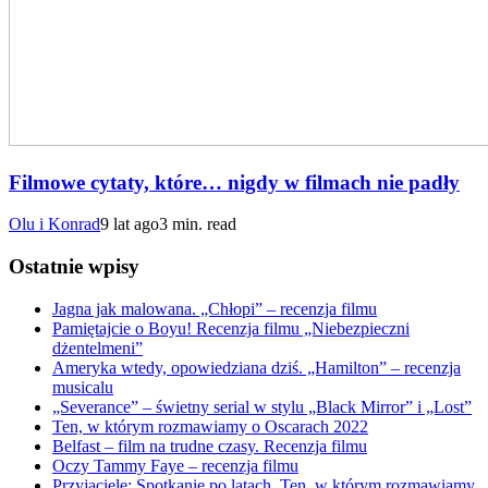
Filmowe cytaty, które… nigdy w filmach nie padły
Olu i Konrad
9 lat ago
3 min. read
Ostatnie wpisy
Jagna jak malowana. „Chłopi” – recenzja filmu
Pamiętajcie o Boyu! Recenzja filmu „Niebezpieczni
dżentelmeni”
Ameryka wtedy, opowiedziana dziś. „Hamilton” – recenzja
musicalu
„Severance” – świetny serial w stylu „Black Mirror” i „Lost”
Ten, w którym rozmawiamy o Oscarach 2022
Belfast – film na trudne czasy. Recenzja filmu
Oczy Tammy Faye – recenzja filmu
Przyjaciele: Spotkanie po latach. Ten, w którym rozmawiamy