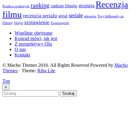
Recenzja
ranking
recenzja
ranking filmów
Przełecz ocalonych
filmu
seriale
recenzja serialu
serial
telewizja
Trzy billboardy za
zestawienie
Ebbing
Wołyń
Zwierzogród
Wspólnie obejrzane
Konrad mówi, jak jest
Z perspektywy Olu
O nas
Kontakt
© Macho Themes 2016. All Rights Reserved Powered by
Macho
Themes
· Theme:
Riba Lite
Top
x
Szukaj: