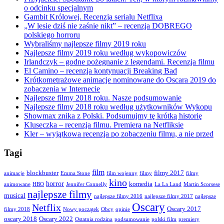
o odcinku specjalnym
Gambit Królowej. Recenzja serialu Netflixa
„W lesie dziś nie zaśnie nikt” – recenzja DOBREGO
polskiego horroru
Wybraliśmy najlepsze filmy 2019 roku
Najlepsze filmy 2019 roku według wykopowiczów
Irlandczyk – godne pożegnanie z legendami. Recenzja filmu
El Camino – recenzja kontynuacji Breaking Bad
Krótkometrażowe animacje nominowane do Oscara 2019 do
zobaczenia w Internecie
Najlepsze filmy 2018 roku. Nasze podsumowanie
Najlepsze filmy 2018 roku według użytkowników Wykopu
Showmax znika z Polski. Podsumujmy tę krótką historię
Kluseczka – recenzja filmu. Premiera na Netfliksie
Kler – wyjątkowa recenzja po zobaczeniu filmu, a nie przed
Tagi
film
blockbuster
filmy 2017
animacje
Emma Stone
film wojenny
filmy
filmy
kino
horror
komedia
animowane
HBO
Jennifer Connelly
La La Land
Martin Scorsese
najlepsze filmy
musical
najlepsze filmy 2016
najlepsze filmy 2017
najlepsze
Oscary
Netflix
Oscary 2017
filmy 2018
Nowy początek
Obcy
opinie
oscary 2018
Oscary 2022
Ostatnia rodzina
podsumowanie
polski film
premiery