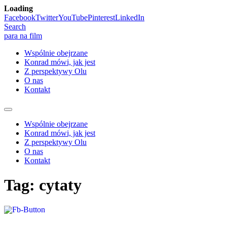
Loading
Skip
Facebook
Twitter
YouTube
Pinterest
LinkedIn
to
Search
content
para na film
Wspólnie obejrzane
Konrad mówi, jak jest
Z perspektywy Olu
O nas
Kontakt
Wspólnie obejrzane
Konrad mówi, jak jest
Z perspektywy Olu
O nas
Kontakt
Tag:
cytaty