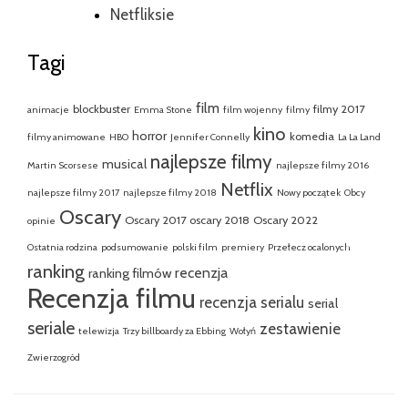
Netfliksie
Tagi
film
blockbuster
filmy 2017
animacje
Emma Stone
film wojenny
filmy
kino
horror
komedia
filmy animowane
HBO
Jennifer Connelly
La La Land
najlepsze filmy
musical
Martin Scorsese
najlepsze filmy 2016
Netflix
najlepsze filmy 2017
najlepsze filmy 2018
Nowy początek
Obcy
Oscary
Oscary 2017
oscary 2018
Oscary 2022
opinie
Ostatnia rodzina
podsumowanie
polski film
premiery
Przełecz ocalonych
ranking
recenzja
ranking filmów
Recenzja filmu
recenzja serialu
serial
seriale
zestawienie
telewizja
Trzy billboardy za Ebbing
Wołyń
Zwierzogród