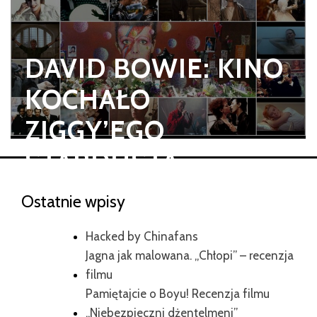
DAVID BOWIE: KINO
KOCHAŁO
ZIGGY’EGO
STARDUSTA
Ostatnie wpisy
Hacked by Chinafans
Jagna jak malowana. „Chłopi” – recenzja
filmu
Pamiętajcie o Boyu! Recenzja filmu
„Niebezpieczni dżentelmeni”