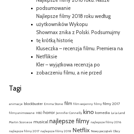
podsumowanie
Najlepsze filmy 2018 roku według
użytkowników Wykopu
Showmax znika z Polski. Podsumujmy
tę krótką historię
Kluseczka – recenzja filmu. Premiera na
Netfliksie
Kler – wyjątkowa recenzja po
zobaczeniu filmu, a nie przed
Tagi
film
blockbuster
filmy 2017
animacje
Emma Stone
film wojenny
filmy
kino
horror
komedia
filmy animowane
HBO
Jennifer Connelly
La La Land
najlepsze filmy
musical
Martin Scorsese
najlepsze filmy 2016
Netflix
najlepsze filmy 2017
najlepsze filmy 2018
Nowy początek
Obcy