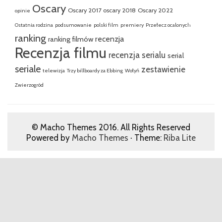
Oscary
Oscary 2017
oscary 2018
Oscary 2022
opinie
Ostatnia rodzina
podsumowanie
polski film
premiery
Przełecz ocalonych
ranking
recenzja
ranking filmów
Recenzja filmu
recenzja serialu
serial
seriale
zestawienie
telewizja
Trzy billboardy za Ebbing
Wołyń
Zwierzogród
© Macho Themes 2016. All Rights Reserved
Powered by
Macho Themes
· Theme:
Riba Lite