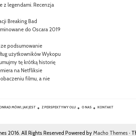
e z legendami. Recenzja
cji Breaking Bad
ominowane do Oscara 2019
Nasze podsumowanie
edług użytkowników Wykopu
mujmy tę krótką historię
emiera na Netfliksie
obaczeniu filmu, a nie
ONRAD MÓWI, JAK JEST
Z PERSPEKTYWY OLU
O NAS
KONTAKT
s 2016. All Rights Reserved Powered by
Macho Themes
· T