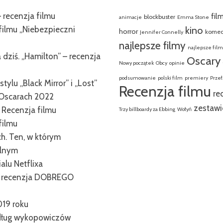
 recenzja filmu
fil
blockbuster
animacje
Emma Stone
filmu „Niebezpieczni
kino
horror
komed
Jennifer Connelly
najlepsze filmy
najlepsze fil
dziś. „Hamilton” – recenzja
Oscary
Nowy początek
Obcy
opinie
podsumowanie
polski film
premiery
Przeł
tylu „Black Mirror” i „Lost”
Recenzja filmu
re
Oscarach 2022
zestawi
. Recenzja filmu
Trzy billboardy za Ebbing
Wołyń
filmu
ch. Ten, w którym
alnym
alu Netflixa
” – recenzja DOBREGO
019 roku
edług wykopowiczów