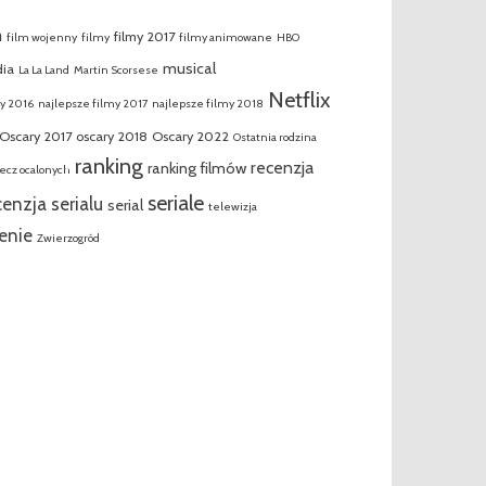
m
filmy 2017
film wojenny
filmy
filmy animowane
HBO
musical
ia
La La Land
Martin Scorsese
Netflix
my 2016
najlepsze filmy 2017
najlepsze filmy 2018
Oscary 2017
oscary 2018
Oscary 2022
Ostatnia rodzina
ranking
recenzja
ranking filmów
ecz ocalonych
seriale
cenzja serialu
serial
telewizja
enie
Zwierzogród