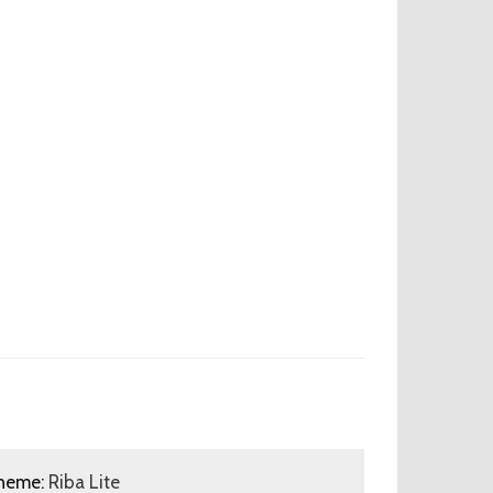
heme:
Riba Lite