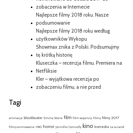
zobaczenia w Internecie
Najlepsze filmy 2018 roku. Nasze
podsumowanie
Najlepsze filmy 2018 roku według
użytkowników Wykopu
Showmax znika z Polski. Podsumujmy
tę krótką historię
Kluseczka – recenzja filmu. Premiera na
Netfliksie
Kler – wyjątkowa recenzja po
zobaczeniu filmu, a nie przed
Tagi
film
blockbuster
filmy 2017
animacje
Emma Stone
film wojenny
filmy
kino
horror
komedia
filmy animowane
HBO
Jennifer Connelly
La La Land