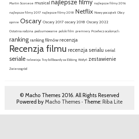
najlepsze filmy
musical
Martin Scorsese
najlepsze filmy 2016
Netflix
najlepsze filmy 2017
najlepsze filmy 2018
Nowy początek
Obcy
Oscary
Oscary 2017
oscary 2018
Oscary 2022
opinie
Ostatnia rodzina
podsumowanie
polski film
premiery
Przełecz ocalonych
ranking
recenzja
ranking filmów
Recenzja filmu
recenzja serialu
serial
seriale
zestawienie
telewizja
Trzy billboardy za Ebbing
Wołyń
Zwierzogród
© Macho Themes 2016. All Rights Reserved
Powered by
Macho Themes
· Theme:
Riba Lite