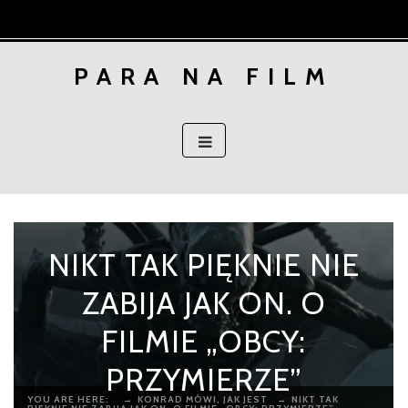
Skip
to
content
PARA NA FILM
NIKT TAK PIĘKNIE NIE
ZABIJA JAK ON. O
FILMIE „OBCY:
PRZYMIERZE”
YOU ARE HERE:
→
KONRAD MÓWI, JAK JEST
→
NIKT TAK