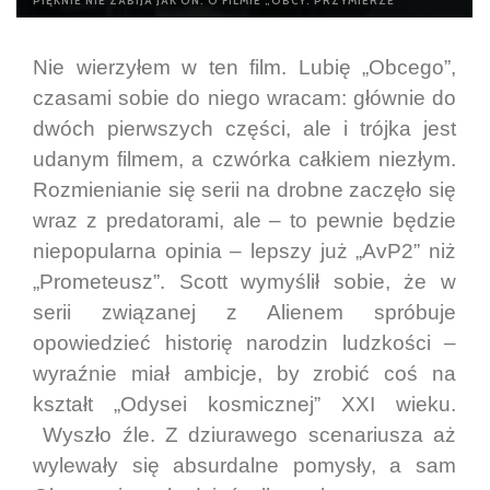
PIĘKNIE NIE ZABIJA JAK ON. O FILMIE „OBCY: PRZYMIERZE”
Nie wierzyłem w ten film. Lubię „Obcego”,
czasami sobie do niego wracam: głównie do
dwóch pierwszych części, ale i trójka jest
udanym filmem, a czwórka całkiem niezłym.
Rozmienianie się serii na drobne zaczęło się
wraz z predatorami, ale – to pewnie będzie
niepopularna opinia – lepszy już „AvP2” niż
„Prometeusz”. Scott wymyślił sobie, że w
serii związanej z Alienem spróbuje
opowiedzieć historię narodzin ludzkości –
wyraźnie miał ambicje, by zrobić coś na
kształt „Odysei kosmicznej” XXI wieku.
Wyszło źle. Z dziurawego scenariusza aż
wylewały się absurdalne pomysły, a sam