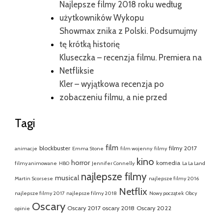
Najlepsze filmy 2018 roku według
użytkowników Wykopu
Showmax znika z Polski. Podsumujmy
tę krótką historię
Kluseczka – recenzja filmu. Premiera na
Netfliksie
Kler – wyjątkowa recenzja po
zobaczeniu filmu, a nie przed
Tagi
film
blockbuster
filmy 2017
animacje
Emma Stone
film wojenny
filmy
kino
horror
komedia
filmy animowane
HBO
Jennifer Connelly
La La Land
najlepsze filmy
musical
Martin Scorsese
najlepsze filmy 2016
Netflix
najlepsze filmy 2017
najlepsze filmy 2018
Nowy początek
Obcy
Oscary
Oscary 2017
oscary 2018
Oscary 2022
opinie