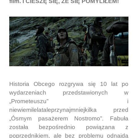
film. I CIESZĘ SIĘ, ŻE SIĘ POMYLIŁEM!
Historia Obcego rozgrywa się 10 lat po
wydarzeniach przedstawionych w
„Prometeuszu” i
niewiemilelataleprzynajmniejkilka przed
„Ósmym pasażerem Nostromo”. Fabuła
została bezpośrednio powiązana z
poprzednikiem, ale bez problemu odnajdą