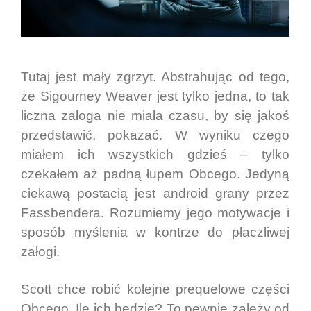
Tutaj jest mały zgrzyt. Abstrahując od tego,
że Sigourney Weaver jest tylko jedna, to tak
liczna załoga nie miała czasu, by się jakoś
przedstawić, pokazać. W wyniku czego
miałem ich wszystkich gdzieś – tylko
czekałem aż padną łupem Obcego. Jedyną
ciekawą postacią jest android grany przez
Fassbendera. Rozumiemy jego motywacje i
sposób myślenia w kontrze do płaczliwej
załogi.
Scott chce robić kolejne prequelowe części
Obcego. Ile ich będzie? To pewnie zależy od