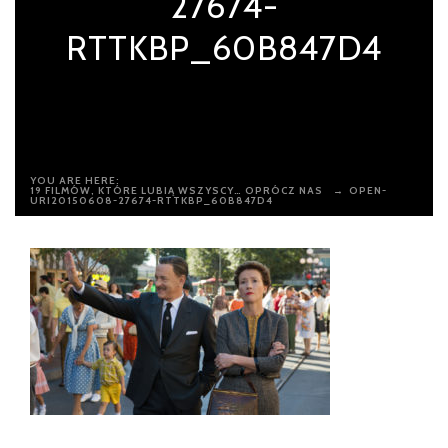
27674-
RTTKBP_60B847D4
YOU ARE HERE:
19 FILMÓW, KTÓRE LUBIĄ WSZYSCY… OPRÓCZ NAS
→
OPEN-
URI20150608-27674-RTTKBP_60B847D4