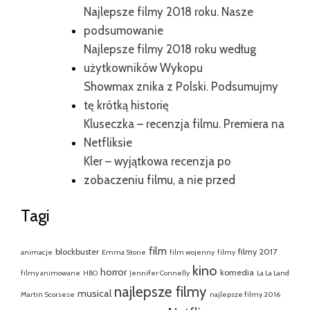
Najlepsze filmy 2018 roku. Nasze
podsumowanie
Najlepsze filmy 2018 roku według
użytkowników Wykopu
Showmax znika z Polski. Podsumujmy
tę krótką historię
Kluseczka – recenzja filmu. Premiera na
Netfliksie
Kler – wyjątkowa recenzja po
zobaczeniu filmu, a nie przed
Tagi
film
blockbuster
filmy 2017
animacje
Emma Stone
film wojenny
filmy
kino
horror
komedia
filmy animowane
HBO
Jennifer Connelly
La La Land
najlepsze filmy
musical
Martin Scorsese
najlepsze filmy 2016