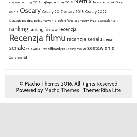
Netflix
najlepsze filmy 2017
najlepsze filmy 2018
Nowy początek
Obcy
Oscary
Oscary 2017
oscary 2018
Oscary 2022
opinie
Ostatnia rodzina
podsumowanie
polski film
premiery
Przełecz ocalonych
ranking
recenzja
ranking filmów
Recenzja filmu
recenzja serialu
serial
seriale
zestawienie
telewizja
Trzy billboardy za Ebbing
Wołyń
Zwierzogród
© Macho Themes 2016. All Rights Reserved
Powered by
Macho Themes
· Theme:
Riba Lite