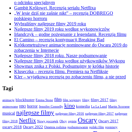
o odcinku specjalnym
Gambit Królowej. Recenzja serialu Netflixa
„W lesie dziś nie zaśnie nikt” – recenzja DOBREGO
polskiego horroru
Wybraliśmy najlepsze filmy 2019 roku
Najlepsze filmy 2019 roku według wykopowiczów
Irlandczyk – godne pożegnanie z legendami. Recenzja filmu
El Camino – recenzja kontynuacji Breaking Bad
Krótkometrażowe animacje nominowane do Oscara 2019 do
zobaczenia w Internecie
Najlepsze filmy 2018 roku. Nasze podsumowanie
Najlepsze filmy 2018 roku według użytkowników Wykopu
Showmax znika z Polski. Podsumujmy tę krótką historię
Kluseczka – recenzja filmu. Premiera na Netfliksie
Kler – wyjątkowa recenzja po zobaczeniu filmu, a nie przed
Tagi
film
blockbuster
filmy 2017
animacje
Emma Stone
film wojenny
filmy
filmy
kino
horror
komedia
animowane
HBO
Jennifer Connelly
La La Land
Martin Scorsese
najlepsze filmy
musical
najlepsze filmy 2016
najlepsze filmy 2017
najlepsze
Oscary
Netflix
Oscary 2017
filmy 2018
Nowy początek
Obcy
opinie
oscary 2018
Oscary 2022
Ostatnia rodzina
podsumowanie
polski film
premiery