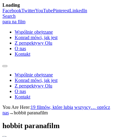
Loading
Skip
Facebook
Twitter
YouTube
Pinterest
LinkedIn
to
Search
content
para na film
Wspólnie obejrzane
Konrad mówi, jak jest
Z perspektywy Olu
O nas
Kontakt
Wspólnie obejrzane
Konrad mówi, jak jest
Z perspektywy Olu
O nas
Kontakt
You Are Here:
19 filmów, które lubią wszyscy… oprócz
nas
→
hobbit paranafilm
hobbit paranafilm