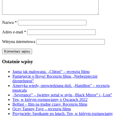
Nazwa
*
Adres e-mail
*
Witryna internetowa
Ostatnie wpisy
Jagna jak malowana. „Chłopi” – recenzja filmu
Pamiętajcie o Boyu! Recenzja filmu „Niebezpieczni
dżentelmeni”
Ameryka wtedy, opowiedziana dziś. „Hamilton” – recenzja
musicalu
„Severance” – świetny serial w stylu „Black Mirror” i „Lost”
Ten, w którym rozmawiamy o Oscarach 2022
Belfast – film na trudne czasy. Recenzja filmu
Oczy Tammy Faye – recenzja filmu
Przyjaciele: Spotkanie po latach. Ten, w którym rozmawiamy