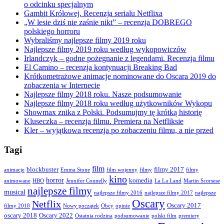
o odcinku specjalnym
Gambit Królowej. Recenzja serialu Netflixa
„W lesie dziś nie zaśnie nikt” – recenzja DOBREGO
polskiego horroru
Wybraliśmy najlepsze filmy 2019 roku
Najlepsze filmy 2019 roku według wykopowiczów
Irlandczyk – godne pożegnanie z legendami. Recenzja filmu
El Camino – recenzja kontynuacji Breaking Bad
Krótkometrażowe animacje nominowane do Oscara 2019 do
zobaczenia w Internecie
Najlepsze filmy 2018 roku. Nasze podsumowanie
Najlepsze filmy 2018 roku według użytkowników Wykopu
Showmax znika z Polski. Podsumujmy tę krótką historię
Kluseczka – recenzja filmu. Premiera na Netfliksie
Kler – wyjątkowa recenzja po zobaczeniu filmu, a nie przed
Tagi
film
blockbuster
filmy 2017
animacje
Emma Stone
film wojenny
filmy
filmy
kino
horror
komedia
animowane
HBO
Jennifer Connelly
La La Land
Martin Scorsese
najlepsze filmy
musical
najlepsze filmy 2016
najlepsze filmy 2017
najlepsze
Oscary
Netflix
Oscary 2017
filmy 2018
Nowy początek
Obcy
opinie
oscary 2018
Oscary 2022
Ostatnia rodzina
podsumowanie
polski film
premiery