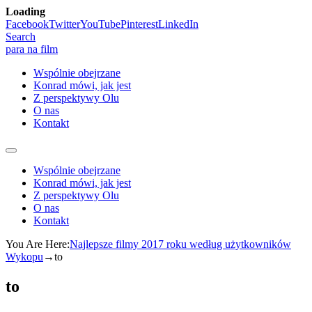
Loading
Skip
Facebook
Twitter
YouTube
Pinterest
LinkedIn
to
Search
content
para na film
Wspólnie obejrzane
Konrad mówi, jak jest
Z perspektywy Olu
O nas
Kontakt
Wspólnie obejrzane
Konrad mówi, jak jest
Z perspektywy Olu
O nas
Kontakt
You Are Here:
Najlepsze filmy 2017 roku według użytkowników
Wykopu
→
to
to