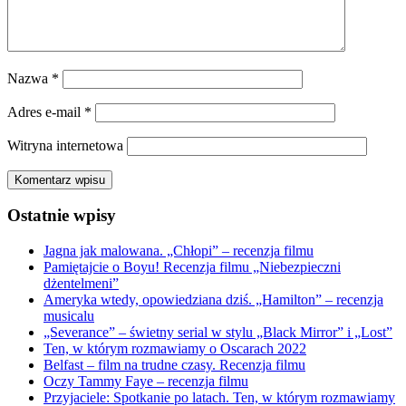
Nazwa
*
Adres e-mail
*
Witryna internetowa
Ostatnie wpisy
Jagna jak malowana. „Chłopi” – recenzja filmu
Pamiętajcie o Boyu! Recenzja filmu „Niebezpieczni
dżentelmeni”
Ameryka wtedy, opowiedziana dziś. „Hamilton” – recenzja
musicalu
„Severance” – świetny serial w stylu „Black Mirror” i „Lost”
Ten, w którym rozmawiamy o Oscarach 2022
Belfast – film na trudne czasy. Recenzja filmu
Oczy Tammy Faye – recenzja filmu
Przyjaciele: Spotkanie po latach. Ten, w którym rozmawiamy