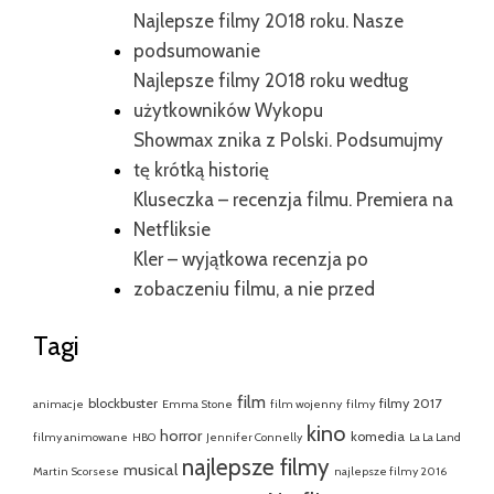
Najlepsze filmy 2018 roku. Nasze
podsumowanie
Najlepsze filmy 2018 roku według
użytkowników Wykopu
Showmax znika z Polski. Podsumujmy
tę krótką historię
Kluseczka – recenzja filmu. Premiera na
Netfliksie
Kler – wyjątkowa recenzja po
zobaczeniu filmu, a nie przed
Tagi
film
blockbuster
filmy 2017
animacje
Emma Stone
film wojenny
filmy
kino
horror
komedia
filmy animowane
HBO
Jennifer Connelly
La La Land
najlepsze filmy
musical
Martin Scorsese
najlepsze filmy 2016