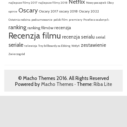
Netflix
najlepsze filmy 2017
najlepsze filmy 2018
Nowy początek
Obcy
Oscary
Oscary 2017
oscary 2018
Oscary 2022
opinie
Ostatnia rodzina
podsumowanie
polski film
premiery
Przełecz ocalonych
ranking
recenzja
ranking filmów
Recenzja filmu
recenzja serialu
serial
seriale
zestawienie
telewizja
Trzy billboardy za Ebbing
Wołyń
Zwierzogród
© Macho Themes 2016. All Rights Reserved
Powered by
Macho Themes
· Theme:
Riba Lite