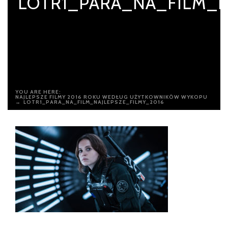
LOTR1_PARA_NA_FILM_N
YOU ARE HERE:
NAJLEPSZE FILMY 2016 ROKU WEDŁUG UŻYTKOWNIKÓW WYKOPU
→
LOTR1_PARA_NA_FILM_NAJLEPSZE_FILMY_2016