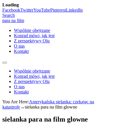
Loading
Skip
Facebook
Twitter
YouTube
Pinterest
LinkedIn
to
Search
content
para na film
Wspólnie obejrzane
Konrad mówi, jak jest
Z perspektywy Olu
O nas
Kontakt
Wspólnie obejrzane
Konrad mówi, jak jest
Z perspektywy Olu
O nas
Kontakt
You Are Here:
Amerykańska sielanka: czekając na
katastrofę
→
sielanka para na film glowne
sielanka para na film glowne