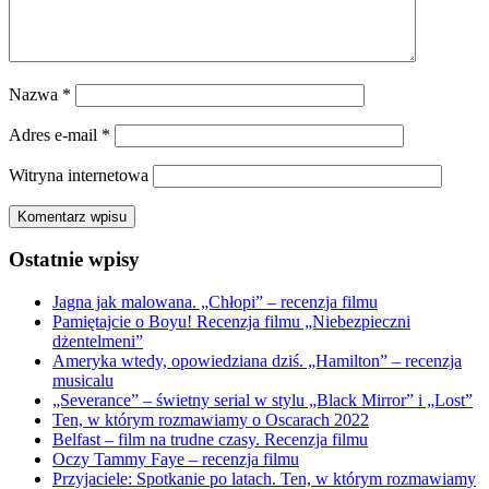
Nazwa
*
Adres e-mail
*
Witryna internetowa
Ostatnie wpisy
Jagna jak malowana. „Chłopi” – recenzja filmu
Pamiętajcie o Boyu! Recenzja filmu „Niebezpieczni
dżentelmeni”
Ameryka wtedy, opowiedziana dziś. „Hamilton” – recenzja
musicalu
„Severance” – świetny serial w stylu „Black Mirror” i „Lost”
Ten, w którym rozmawiamy o Oscarach 2022
Belfast – film na trudne czasy. Recenzja filmu
Oczy Tammy Faye – recenzja filmu
Przyjaciele: Spotkanie po latach. Ten, w którym rozmawiamy