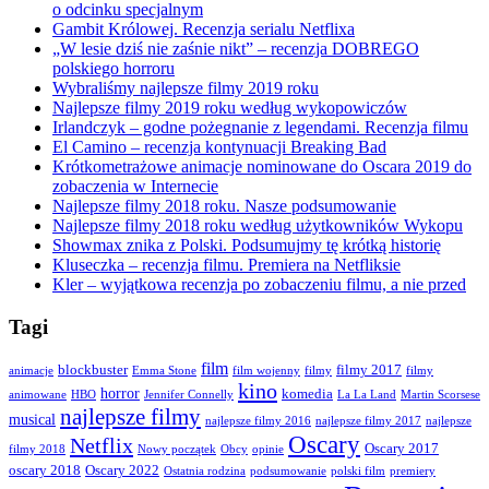
o odcinku specjalnym
Gambit Królowej. Recenzja serialu Netflixa
„W lesie dziś nie zaśnie nikt” – recenzja DOBREGO
polskiego horroru
Wybraliśmy najlepsze filmy 2019 roku
Najlepsze filmy 2019 roku według wykopowiczów
Irlandczyk – godne pożegnanie z legendami. Recenzja filmu
El Camino – recenzja kontynuacji Breaking Bad
Krótkometrażowe animacje nominowane do Oscara 2019 do
zobaczenia w Internecie
Najlepsze filmy 2018 roku. Nasze podsumowanie
Najlepsze filmy 2018 roku według użytkowników Wykopu
Showmax znika z Polski. Podsumujmy tę krótką historię
Kluseczka – recenzja filmu. Premiera na Netfliksie
Kler – wyjątkowa recenzja po zobaczeniu filmu, a nie przed
Tagi
film
blockbuster
filmy 2017
animacje
Emma Stone
film wojenny
filmy
filmy
kino
horror
komedia
animowane
HBO
Jennifer Connelly
La La Land
Martin Scorsese
najlepsze filmy
musical
najlepsze filmy 2016
najlepsze filmy 2017
najlepsze
Oscary
Netflix
Oscary 2017
filmy 2018
Nowy początek
Obcy
opinie
oscary 2018
Oscary 2022
Ostatnia rodzina
podsumowanie
polski film
premiery