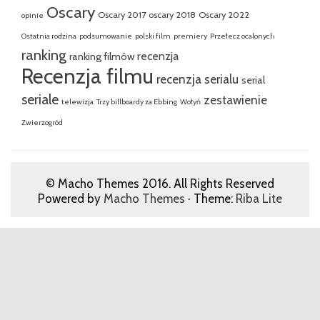
Oscary
Oscary 2017
oscary 2018
Oscary 2022
opinie
Ostatnia rodzina
podsumowanie
polski film
premiery
Przełecz ocalonych
ranking
recenzja
ranking filmów
Recenzja filmu
recenzja serialu
serial
seriale
zestawienie
telewizja
Trzy billboardy za Ebbing
Wołyń
Zwierzogród
© Macho Themes 2016. All Rights Reserved
Powered by
Macho Themes
· Theme:
Riba Lite