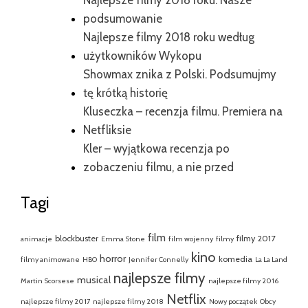
podsumowanie
Najlepsze filmy 2018 roku według
użytkowników Wykopu
Showmax znika z Polski. Podsumujmy
tę krótką historię
Kluseczka – recenzja filmu. Premiera na
Netfliksie
Kler – wyjątkowa recenzja po
zobaczeniu filmu, a nie przed
Tagi
film
blockbuster
filmy 2017
animacje
Emma Stone
film wojenny
filmy
kino
horror
komedia
filmy animowane
HBO
Jennifer Connelly
La La Land
najlepsze filmy
musical
Martin Scorsese
najlepsze filmy 2016
Netflix
najlepsze filmy 2017
najlepsze filmy 2018
Nowy początek
Obcy