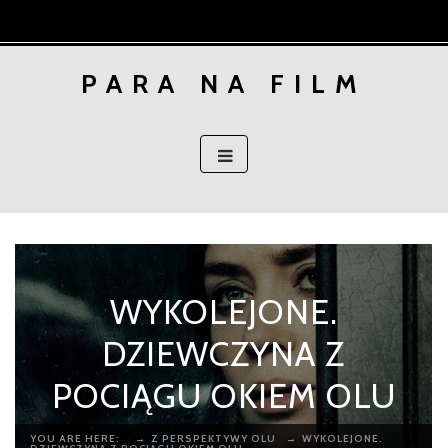
Skip
to
content
PARA NA FILM
WYKOLEJONE.
DZIEWCZYNA Z
POCIĄGU OKIEM OLU
YOU ARE HERE:
→
Z PERSPEKTYWY OLU
→
WYKOLEJONE.