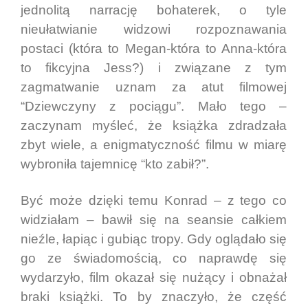
jednolitą narrację bohaterek, o tyle
nieułatwianie widzowi rozpoznawania
postaci (która to Megan-która to Anna-która
to fikcyjna Jess?) i związane z tym
zagmatwanie uznam za atut filmowej
“Dziewczyny z pociągu”. Mało tego –
zaczynam myśleć, że książka zdradzała
zbyt wiele, a enigmatyczność filmu w miarę
wybroniła tajemnicę “kto zabił?”.
Być może dzięki temu Konrad – z tego co
widziałam – bawił się na seansie całkiem
nieźle, łapiąc i gubiąc tropy. Gdy oglądało się
go ze świadomością, co naprawdę się
wydarzyło, film okazał się nużący i obnażał
braki książki. To by znaczyło, że część