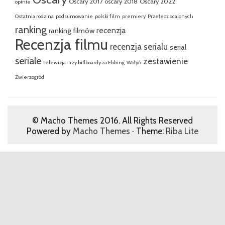
Oscary 2017
oscary 2018
Oscary 2022
opinie
Ostatnia rodzina
podsumowanie
polski film
premiery
Przełecz ocalonych
ranking
recenzja
ranking filmów
Recenzja filmu
recenzja serialu
serial
seriale
zestawienie
telewizja
Trzy billboardy za Ebbing
Wołyń
Zwierzogród
© Macho Themes 2016. All Rights Reserved
Powered by
Macho Themes
· Theme:
Riba Lite