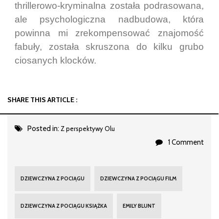
thrillerowo-kryminalna została podrasowana,
ale psychologiczna nadbudowa, która
powinna mi zrekompensować znajomość
fabuły, została skruszona do kilku grubo
ciosanych klocków.
SHARE THIS ARTICLE :
Posted in:
Z perspektywy Olu
1 Comment
DZIEWCZYNA Z POCIĄGU
DZIEWCZYNA Z POCIĄGU FILM
DZIEWCZYNA Z POCIĄGU KSIĄŻKA
EMILY BLUNT