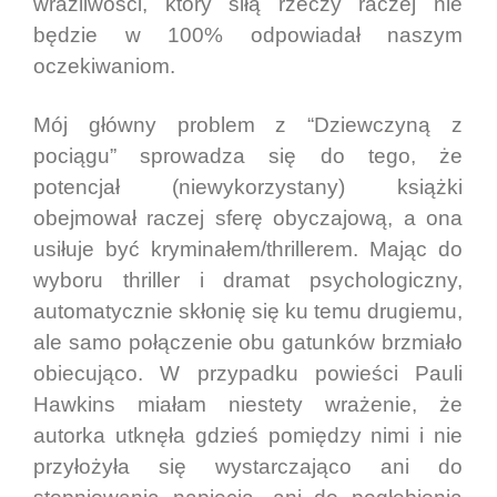
wrażliwości, który siłą rzeczy raczej nie
będzie w 100% odpowiadał naszym
oczekiwaniom.
Mój główny problem z “Dziewczyną z
pociągu” sprowadza się do tego, że
potencjał (niewykorzystany) książki
obejmował raczej sferę obyczajową, a ona
usiłuje być kryminałem/thrillerem. Mając do
wyboru thriller i dramat psychologiczny,
automatycznie skłonię się ku temu drugiemu,
ale samo połączenie obu gatunków brzmiało
obiecująco. W przypadku powieści Pauli
Hawkins miałam niestety wrażenie, że
autorka utknęła gdzieś pomiędzy nimi i nie
przyłożyła się wystarczająco ani do