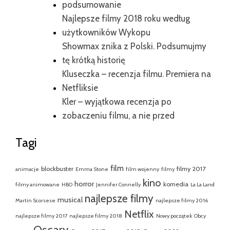
podsumowanie
Najlepsze filmy 2018 roku według
użytkowników Wykopu
Showmax znika z Polski. Podsumujmy
tę krótką historię
Kluseczka – recenzja filmu. Premiera na
Netfliksie
Kler – wyjątkowa recenzja po
zobaczeniu filmu, a nie przed
Tagi
film
blockbuster
filmy 2017
animacje
Emma Stone
film wojenny
filmy
kino
horror
komedia
filmy animowane
HBO
Jennifer Connelly
La La Land
najlepsze filmy
musical
Martin Scorsese
najlepsze filmy 2016
Netflix
najlepsze filmy 2017
najlepsze filmy 2018
Nowy początek
Obcy
Oscary